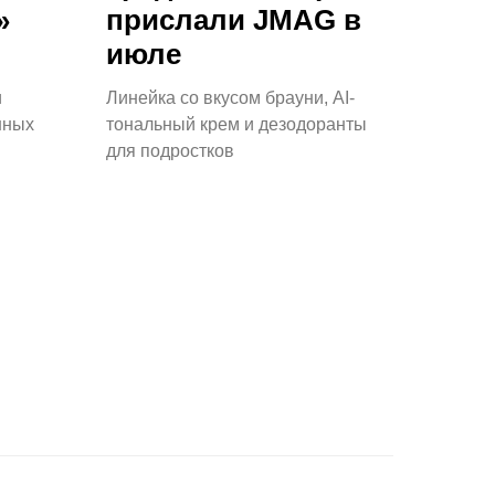
»
прислали JMAG в
июле
и
Линейка со вкусом брауни, AI-
нных
тональный крем и дезодоранты
для подростков