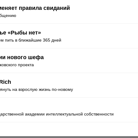
меняет правила свиданий
 общению
лье «Рыбы нет»
ем пить в ближайшие 365 дней
ии нового шефа
ковского проекта
Rich
лянуть на взрослую жизнь по-новому
дарственной академии интеллектуальной собственности