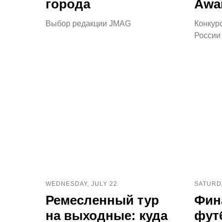
города
Awa
Выбор редакции JMAG
Конкур
России
WEDNESDAY, JULY 22
SATURDA
Ремесленный тур
Фин
на выходные: куда
фут