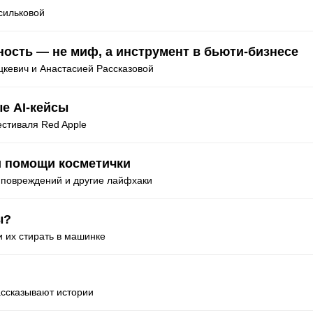
сильковой
ность — не миф, а инструмент в бьюти-бизнесе
кевич и Анастасией Рассказовой
е AI-кейсы
естиваля Red Apple
и помощи косметички
 повреждений и другие лайфхаки
ы?
 их стирать в машинке
ассказывают истории