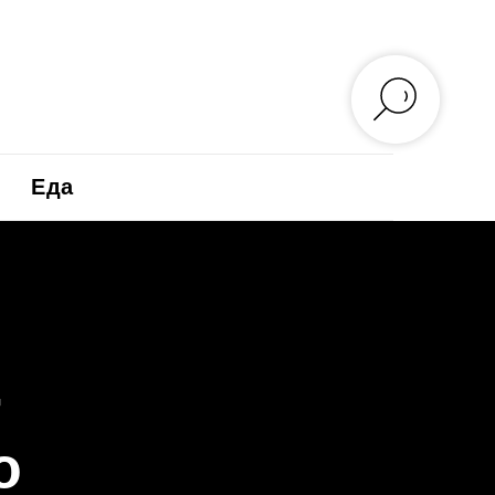
Еда
-
о