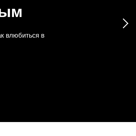
ным
ак влюбиться в