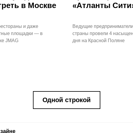
треть в Москве
«Атланты Сити
рестораны и даже
Ведущие предпринимател
тные площадки — в
страны провели 4 насыще
ке JMAG
дня на Красной Поляне
Одной строкой
изайне