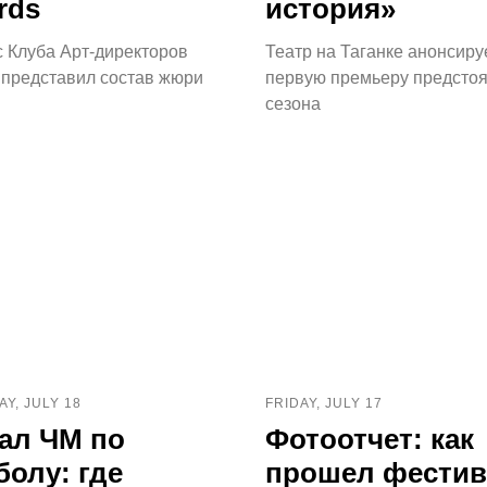
rds
история»
с Клуба Арт-директоров
Театр на Таганке анонсиру
 представил состав жюри
первую премьеру предсто
сезона
Y, JULY 18
FRIDAY, JULY 17
ал ЧМ по
Фотоотчет: как
болу: где
прошел фестив