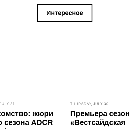
Интересное
 JULY 31
THURSDAY, JULY 30
комство: жюри
Премьера сезон
го сезона ADCR
«Вестсайдская