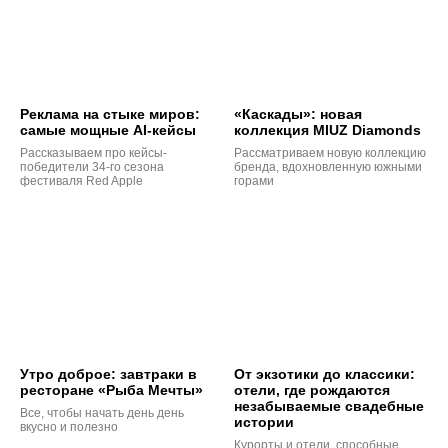
Реклама на стыке миров:
«Каскады»: новая
самые мощные AI-кейсы
коллекция MIUZ Diamonds
Рассказываем про кейсы-
Рассматриваем новую коллекцию
победители 34-го сезона
бренда, вдохновленную южными
фестиваля Red Apple
горами
Утро доброе: завтраки в
От экзотики до классики:
ресторане «Рыба Мечты»
отели, где рождаются
незабываемые свадебные
Все, чтобы начать день день
истории
вкусно и полезно
Курорты и отели, способные