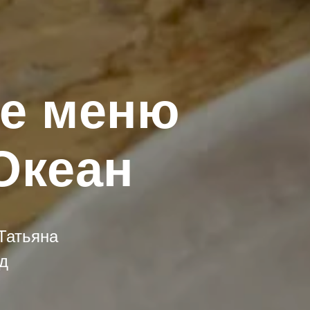
ое меню
Океан
Татьяна
д