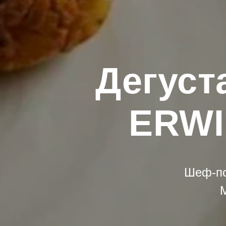
Дегуст
ERWI
Шеф-по