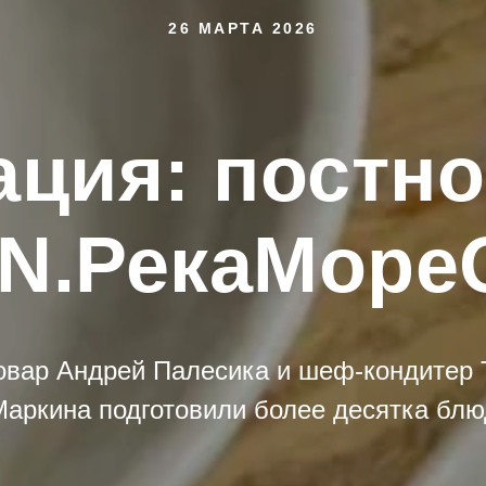
26 МАРТА 2026
ация: постн
N.РекаМоре
вар Андрей Палесика и шеф-кондитер 
Маркина подготовили более десятка блю