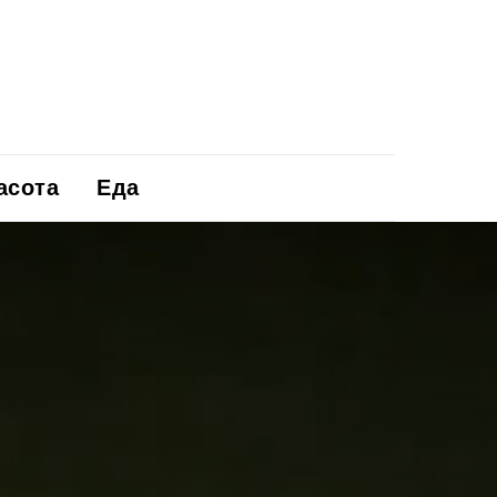
асота
Еда