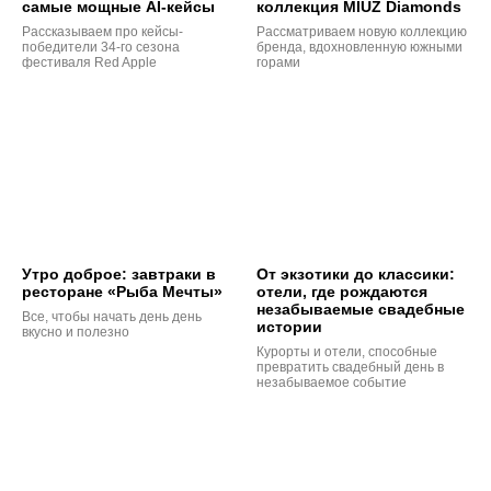
самые мощные AI-кейсы
коллекция MIUZ Diamonds
Рассказываем про кейсы-
Рассматриваем новую коллекцию
победители 34-го сезона
бренда, вдохновленную южными
фестиваля Red Apple
горами
Утро доброе: завтраки в
От экзотики до классики:
ресторане «Рыба Мечты»
отели, где рождаются
незабываемые свадебные
Все, чтобы начать день день
истории
вкусно и полезно
Курорты и отели, способные
превратить свадебный день в
незабываемое событие