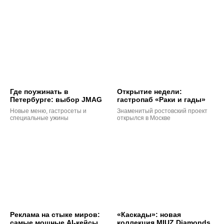
Где поужинать в
Открытие недели:
Петербурге: выбор JMAG
гастропаб «Раки и гады»
Новые меню, гастросеты и
Знаменитый ростовский проект
специальные ужины
открылся в Москве
Реклама на стыке миров:
«Каскады»: новая
самые мощные AI-кейсы
коллекция MIUZ Diamonds