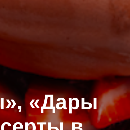
», «Дары
есерты в