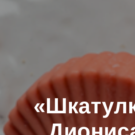
«Шкатул
Диониса