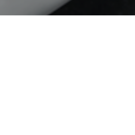
ленко –
обняк на