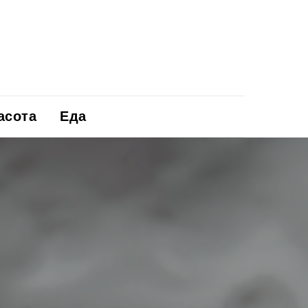
асота
Еда