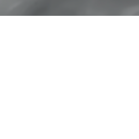
Новые стильны
классный повод
Трубной площа