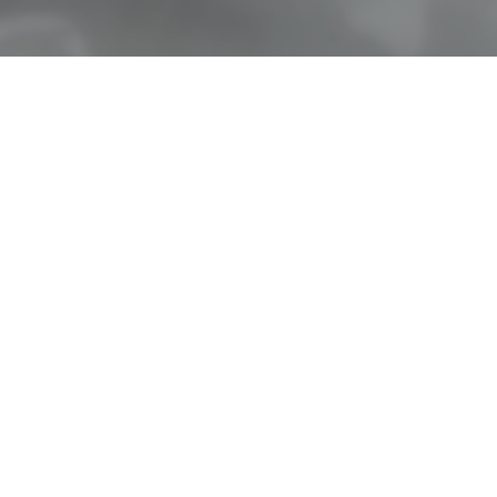
е десерты от шеф-кондитера Никиты Гаври
, чтобы лишний раз заглянуть в уютный ос
ди, 2.