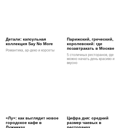
Детали: капсульная
Парижский, греческий,
коллекция Say No More
королевский: где
позавтракать в Москве
Романтика, ар-деко и корсеты
5 столичных ресторанов, где
можно начать день красиво и
вкусно
«Лу»: как выглядит новое
Цифра дня: средний
городское кафе в
размер чаевых в
Лужниках
ресторанах