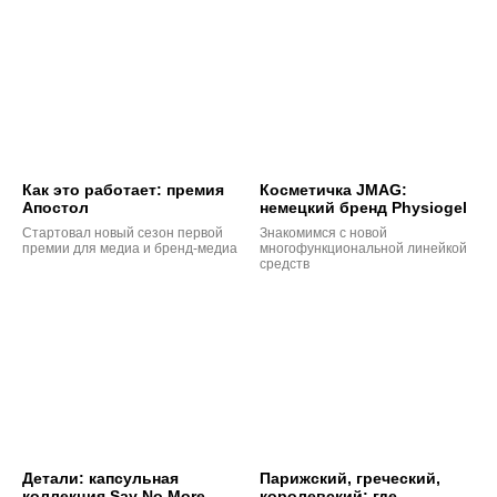
Как это работает: премия
Косметичка JMAG:
Апостол
немецкий бренд Physiogel
Стартовал новый сезон первой
Знакомимся с новой
премии для медиа и бренд-медиа
многофункциональной линейкой
средств
Детали: капсульная
Парижский, греческий,
коллекция Say No More
королевский: где