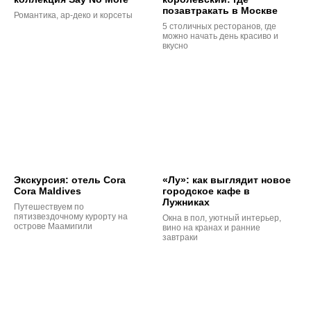
позавтракать в Москве
Романтика, ар-деко и корсеты
5 столичных ресторанов, где
можно начать день красиво и
вкусно
Экскурсия: отель Cora
«Лу»: как выглядит новое
Cora Maldives
городское кафе в
Лужниках
Путешествуем по
пятизвездочному курорту на
Окна в пол, уютный интерьер,
острове Маамигили
вино на кранах и ранние
завтраки