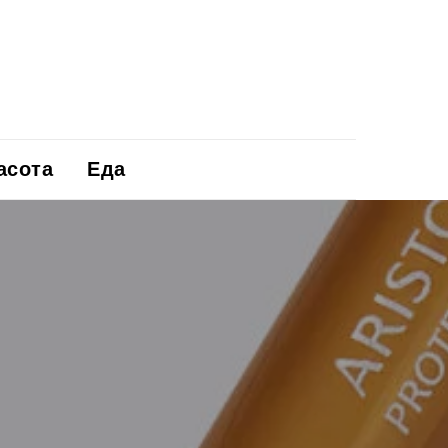
асота
Еда