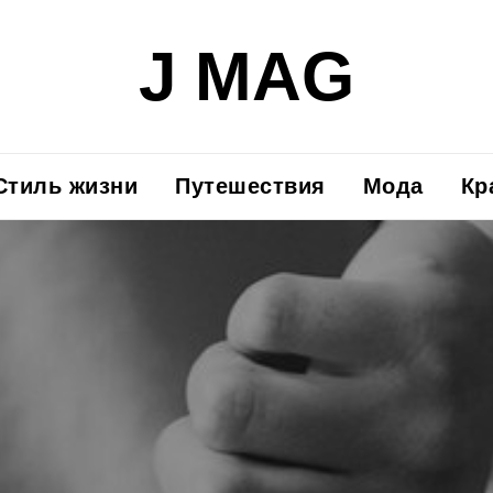
J MAG
Стиль жизни
Путешествия
Мода
Кр